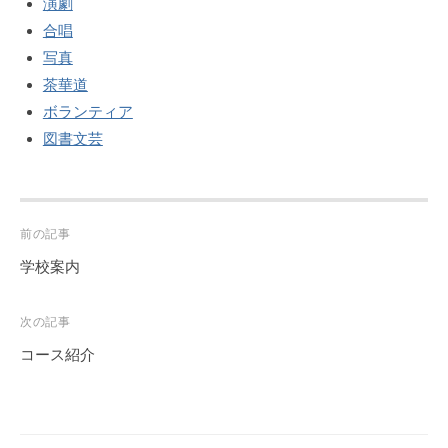
演劇
合唱
写真
茶華道
ボランティア
図書文芸
Post
前の記事
navigation
学校案内
次の記事
コース紹介