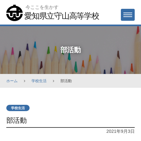
Skip
今ここを生かす
to
愛知県立守山高等学校
MENU
content
部活動
ホーム
学校生活
部活動
学校生活
部活動
2021年9月3日