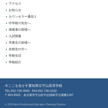
アクセス
お知らせ
カウンセラー通信１
中学校の先生へ
保護者の皆様へ
入試情報
卒業生の皆様へ
在校生の方へ
学校生活
学校紹介
今ここを生かす愛知県立守山高等学校
TEL:052-736-3500
FAX:052-736-3320
〒463-8503 名古屋市守山区中志段味字元屋敷1267
© 2026 Aichi Prefectural Education Planning Division