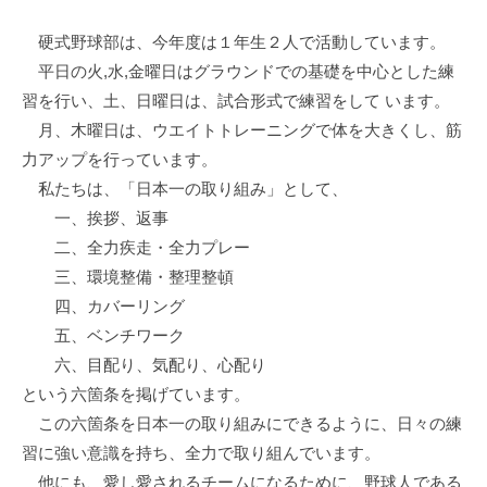
硬式野球部は、今年度は１年生２人で活動しています。
平日の火,水,金曜日はグラウンドでの基礎を中心とした練
習を行い、土、日曜日は、試合形式で練習をして います。
月、木曜日は、ウエイトトレーニングで体を大きくし、筋
力アップを行っています。
私たちは、「日本一の取り組み」として、
一、挨拶、返事
二、全力疾走・全力プレー
三、環境整備・整理整頓
四、カバーリング
五、ベンチワーク
六、目配り、気配り、心配り
という六箇条を掲げています。
この六箇条を日本一の取り組みにできるように、日々の練
習に強い意識を持ち、全力で取り組んでいます。
他にも、愛し愛されるチームになるために、野球人である