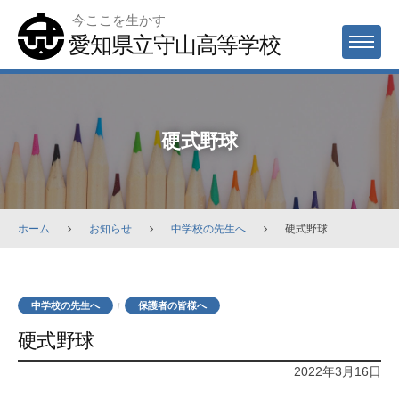
Skip
今ここを生かす
to
愛知県立守山高等学校
MENU
content
硬式野球
ホーム
お知らせ
中学校の先生へ
硬式野球
中学校の先生へ
保護者の皆様へ
/
硬式野球
2022年3月16日