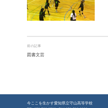
Post
前の記事
navigation
図書文芸
今ここを生かす愛知県立守山高等学校