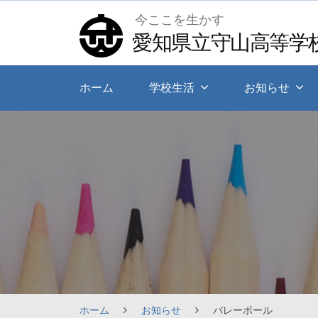
Skip
今ここを生かす
to
愛知県立守山高等学
content
ホーム
学校生活
お知らせ
ホーム
お知らせ
バレーボール