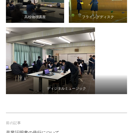
高校物理講座
フライングディスク
ディジタルミュージック
Post
前の記事
navigation
卒業証明書の発行について