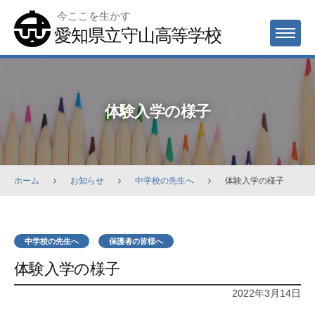
Skip
今ここを生かす
to
愛知県立守山高等学校
MENU
content
体験入学の様子
ホーム
お知らせ
中学校の先生へ
体験入学の様子
中学校の先生へ
保護者の皆様へ
/
体験入学の様子
2022年3月14日