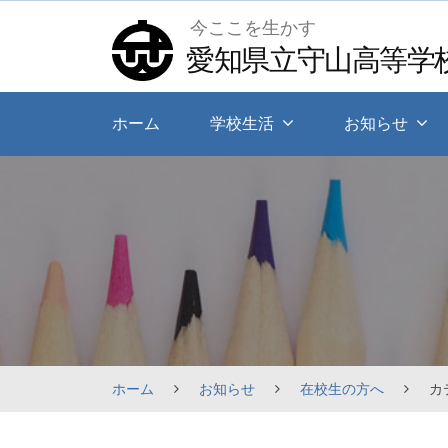
Skip
今ここを生かす
to
愛知県立守山高等学
content
ホーム
学校生活
お知らせ
ホーム
お知らせ
在校生の方へ
カ