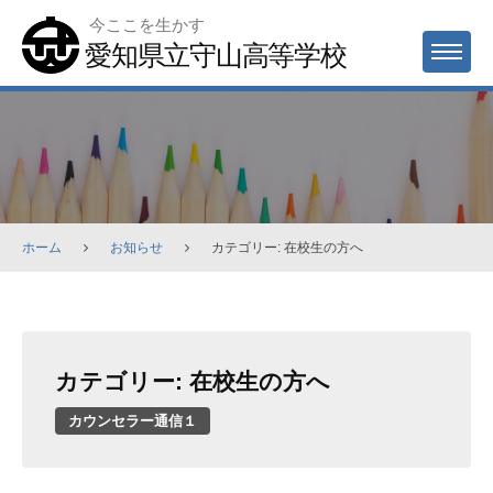
Skip
今ここを生かす
to
愛知県立守山高等学校
MENU
content
ホーム
お知らせ
カテゴリー: 在校生の方へ
カテゴリー:
在校生の方へ
カウンセラー通信１